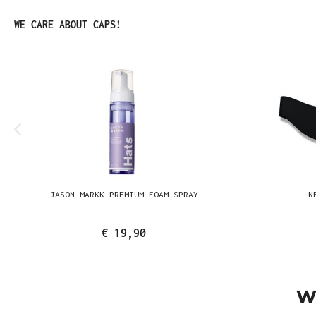
Produktgalerie überspringen
WE CARE ABOUT CAPS!
JASON MARKK PREMIUM FOAM SPRAY
N
€ 19,90
W