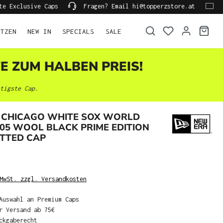
te Exclusive Caps
Fragen? Email hi@topperzstore.at
ÜTZEN
NEW IN
SPECIALS
SALE
TE ZUM HALBEN PREIS!
tigste Cap.
 CHICAGO WHITE SOX WORLD
005 WOOL BLACK PRIME EDITION
ITTED CAP
MwSt. zzgl. Versandkosten
Auswahl an Premium Caps
r Versand ab 75€
ckgaberecht