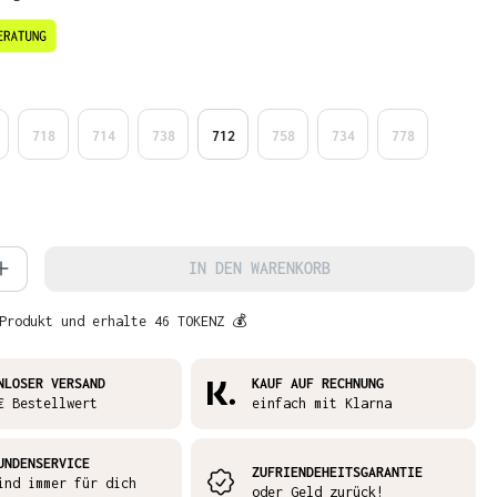
en
718
714
738
712
758
734
778
 Anzahl: Gib den gewünschten Wert ein 
IN DEN WARENKORB
Produkt und erhalte 46 TOKENZ 💰
NLOSER VERSAND
KAUF AUF RECHNUNG
€ Bestellwert
einfach mit Klarna
UNDENSERVICE
ZUFRIENDEHEITSGARANTIE
ind immer für dich
oder Geld zurück!