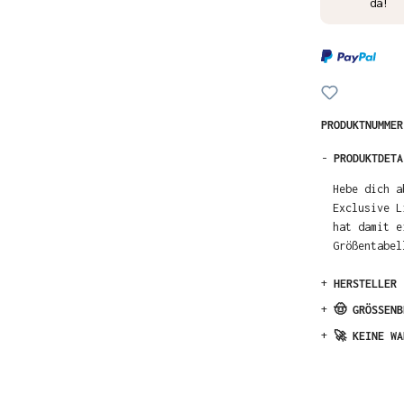
da!
PRODUKTNUMME
-
PRODUKTDETA
Hebe dich a
Exclusive L
hat damit e
Größentabel
+
HERSTELLER
+
🤠 GRÖSSENB
+
🚀 KEINE WA