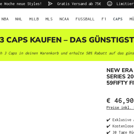
e Woche neue Styles!
Gratis Versand ab 75€
Limitier
NBA
NHL
MiLB
MLS
NCAA
FUSSBALL
F1
CAPS
M
 3 CAPS KAUFEN – DAS GÜNSTIGS
h 3 Caps in deinen Warenkorb und erhalte 50% Rabatt auf das güns
NEW ERA
SERIES 2
59FIFTY F
€ 46,90
Preise inkl. 
✔️ Exklusive 
✔️ Kostenlose
✔️ 30 Tage Rü