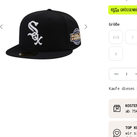
auswähl
Größe
678
7
8
Produkt
Kaufe dieses 
KOSTE
ab 75
TOP K
wir s