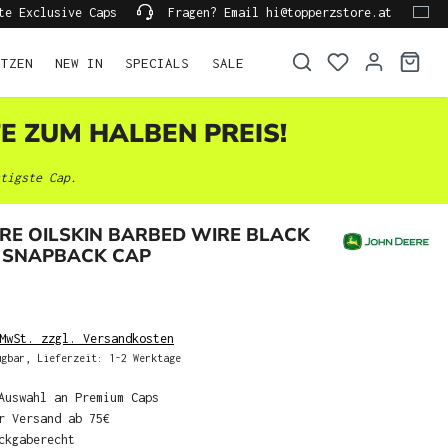
te Exclusive Caps
Fragen? Email hi@topperzstore.at
ÜTZEN
NEW IN
SPECIALS
SALE
TE ZUM HALBEN PREIS!
tigste Cap.
RE OILSKIN BARBED WIRE BLACK
 SNAPBACK CAP
MwSt. zzgl. Versandkosten
gbar, Lieferzeit: 1-2 Werktage
Auswahl an Premium Caps
r Versand ab 75€
ckgaberecht