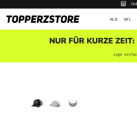
Jed
pringen
Zur Hauptnavigation springen
MLB
NFL
NUR FÜR KURZE ZEIT:
Lege einfac
Bildergalerie überspringen