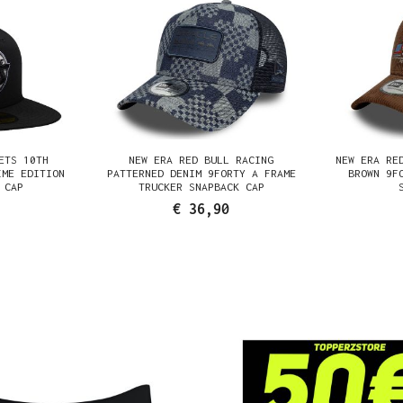
ETS 10TH
NEW ERA RED BULL RACING
NEW ERA RE
IME EDITION
PATTERNED DENIM 9FORTY A FRAME
BROWN 9F
 CAP
TRUCKER SNAPBACK CAP
€ 36,90