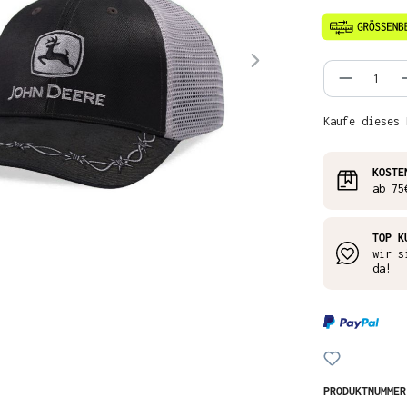
Produkt
Kaufe dieses 
KOSTE
ab 75
TOP K
wir s
da!
PRODUKTNUMME