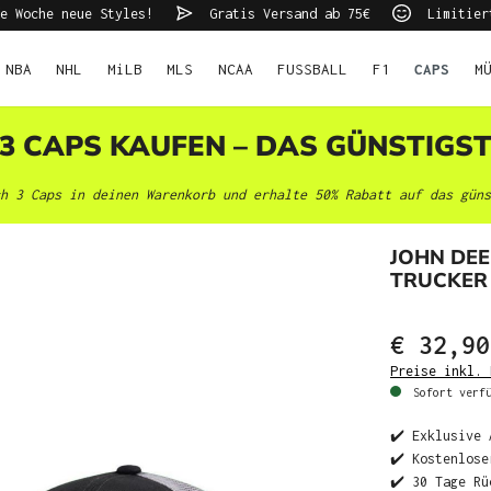
e Woche neue Styles!
Gratis Versand ab 75€
Limitier
NBA
NHL
MiLB
MLS
NCAA
FUSSBALL
F1
CAPS
M
 3 CAPS KAUFEN – DAS GÜNSTIGS
h 3 Caps in deinen Warenkorb und erhalte 50% Rabatt auf das güns
JOHN DEE
TRUCKER
€ 32,90
Preise inkl. 
Sofort verfü
✔️ Exklusive 
✔️ Kostenlose
✔️ 30 Tage Rü