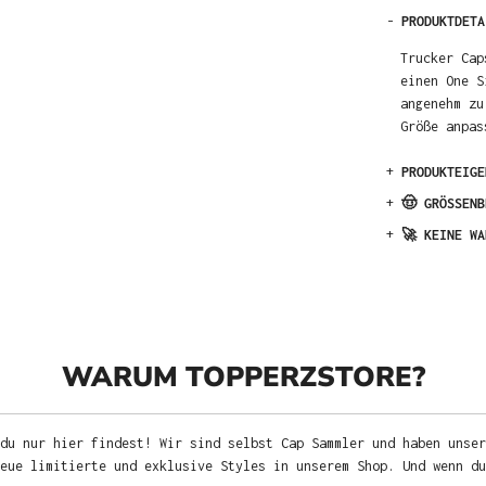
-
PRODUKTDETA
Trucker Cap
einen One S
angenehm zu
Größe anpas
+
PRODUKTEIGE
+
🤠 GRÖSSENB
+
🚀 KEINE WA
WARUM TOPPERZSTORE?
du nur hier findest! Wir sind selbst Cap Sammler und haben unser
neue limitierte und exklusive Styles in unserem Shop. Und wenn d