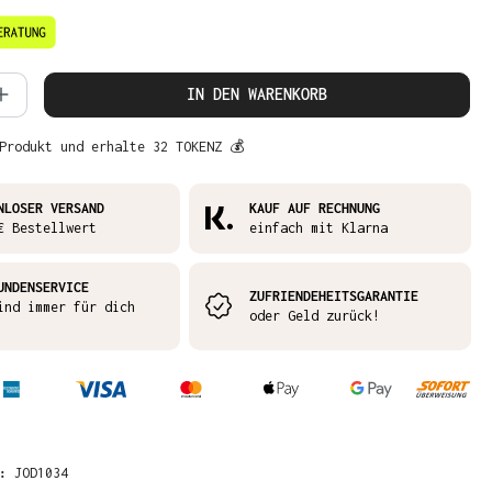
 Anzahl: Gib den gewünschten Wert ein 
IN DEN WARENKORB
Produkt und erhalte 32 TOKENZ 💰
NLOSER VERSAND
KAUF AUF RECHNUNG
€ Bestellwert
einfach mit Klarna
UNDENSERVICE
ZUFRIENDEHEITSGARANTIE
ind immer für dich
oder Geld zurück!
R:
JOD1034