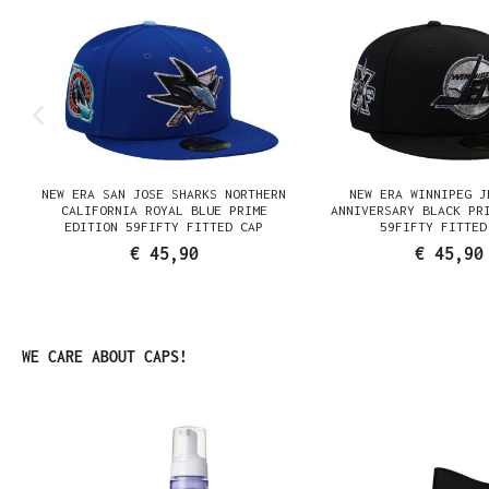
NEW ERA SAN JOSE SHARKS NORTHERN
NEW ERA WINNIPEG J
N
CALIFORNIA ROYAL BLUE PRIME
ANNIVERSARY BLACK PR
EDITION 59FIFTY FITTED CAP
59FIFTY FITTED
€ 45,90
€ 45,90
Produktgalerie überspringen
WE CARE ABOUT CAPS!