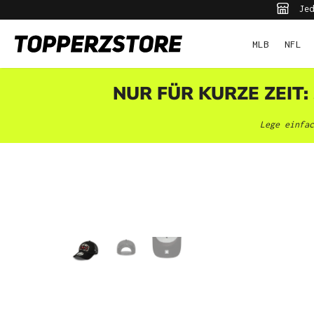
Jed
pringen
Zur Hauptnavigation springen
MLB
NFL
NUR FÜR KURZE ZEIT:
Lege einfac
Bildergalerie überspringen