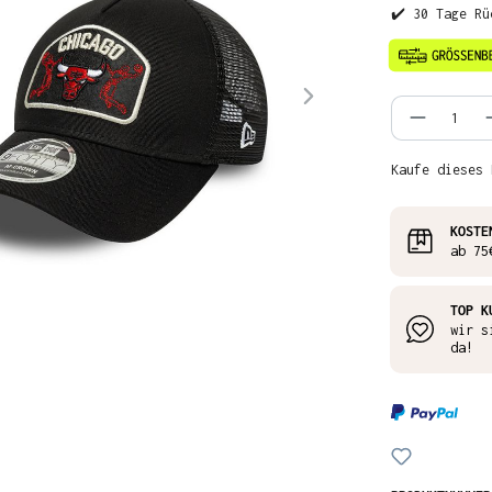
✔️ 30 Tage Rü
Produkt
Kaufe dieses 
KOSTE
ab 75
TOP K
wir s
da!