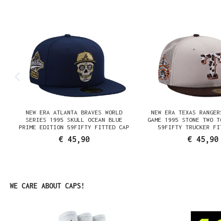
Produktgalerie überspringen
NEW ERA ATLANTA BRAVES WORLD
NEW ERA TEXAS RANGER
SERIES 1995 SKULL OCEAN BLUE
GAME 1995 STONE TWO T
PRIME EDITION 59FIFTY FITTED CAP
59FIFTY TRUCKER FI
€ 45,90
€ 45,90
Produktgalerie überspringen
WE CARE ABOUT CAPS!