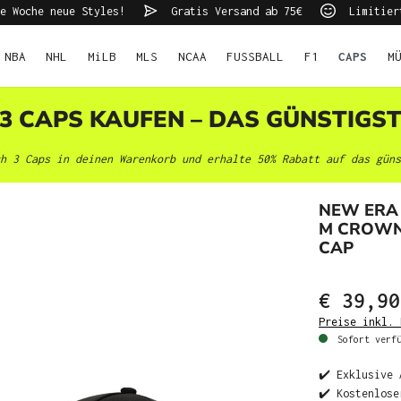
e Woche neue Styles!
Gratis Versand ab 75€
Limitier
NBA
NHL
MiLB
MLS
NCAA
FUSSBALL
F1
CAPS
M
 3 CAPS KAUFEN – DAS GÜNSTIGS
h 3 Caps in deinen Warenkorb und erhalte 50% Rabatt auf das güns
NEW ERA
M CROWN
CAP
€ 39,90
Preise inkl. 
Sofort verfü
✔️ Exklusive 
✔️ Kostenlose