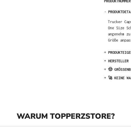
PRODUKTNUMME
-
PRODUKTDETA
Trucker Cap
One Size Sc
angenehm zu
Größe anpas
+
PRODUKTEIGE
+
HERSTELLER
+
🤠 GRÖSSENB
+
🚀 KEINE WA
WARUM TOPPERZSTORE?