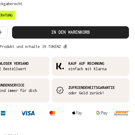
ckgaberecht
 Anzahl: Gib den gewünschten Wert ein 
IN DEN WARENKORB
Produkt und erhalte 39 TOKENZ 💰
NLOSER VERSAND
KAUF AUF RECHNUNG
€ Bestellwert
einfach mit Klarna
UNDENSERVICE
ZUFRIENDEHEITSGARANTIE
ind immer für dich
oder Geld zurück!