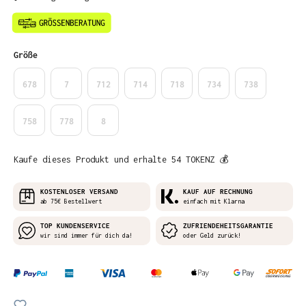
auswählen
Größe
678
7
712
714
718
734
738
758
778
8
Kaufe dieses Produkt und erhalte 54 TOKENZ 💰
KOSTENLOSER VERSAND
KAUF AUF RECHNUNG
ab 75€ Bestellwert
einfach mit Klarna
TOP KUNDENSERVICE
ZUFRIENDEHEITSGARANTIE
wir sind immer für dich da!
oder Geld zurück!