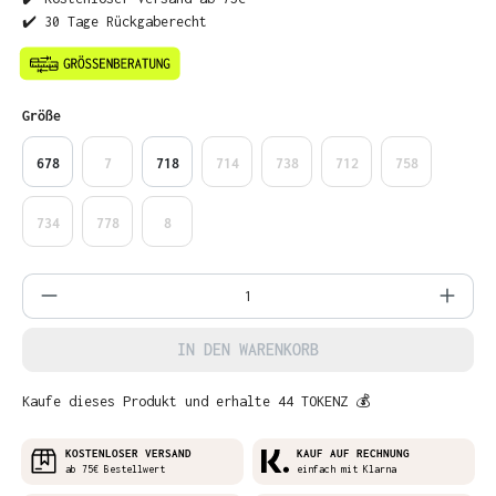
✔️ 30 Tage Rückgaberecht
auswählen
Größe
678
7
718
714
738
712
758
734
778
8
Produkt Anzahl: Gib den gewünschten Wer
IN DEN WARENKORB
Kaufe dieses Produkt und erhalte 44 TOKENZ 💰
KOSTENLOSER VERSAND
KAUF AUF RECHNUNG
ab 75€ Bestellwert
einfach mit Klarna