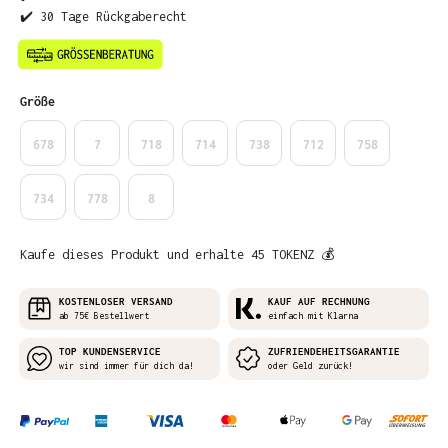
✔️ 30 Tage Rückgaberecht
auswählen
Größe
678
7
718
714
738
712
758
734
778
8
Kaufe dieses Produkt und erhalte 45 TOKENZ 💰
KOSTENLOSER VERSAND
KAUF AUF RECHNUNG
ab 75€ Bestellwert
einfach mit Klarna
TOP KUNDENSERVICE
ZUFRIENDEHEITSGARANTIE
wir sind immer für dich da!
oder Geld zurück!