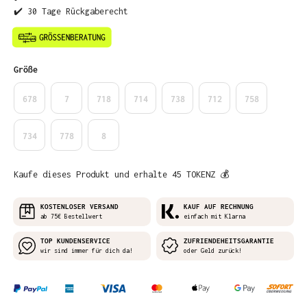
✔️ 30 Tage Rückgaberecht
auswählen
Größe
678
7
718
714
738
712
758
734
778
8
Kaufe dieses Produkt und erhalte 45 TOKENZ 💰
KOSTENLOSER VERSAND
KAUF AUF RECHNUNG
ab 75€ Bestellwert
einfach mit Klarna
TOP KUNDENSERVICE
ZUFRIENDEHEITSGARANTIE
wir sind immer für dich da!
oder Geld zurück!