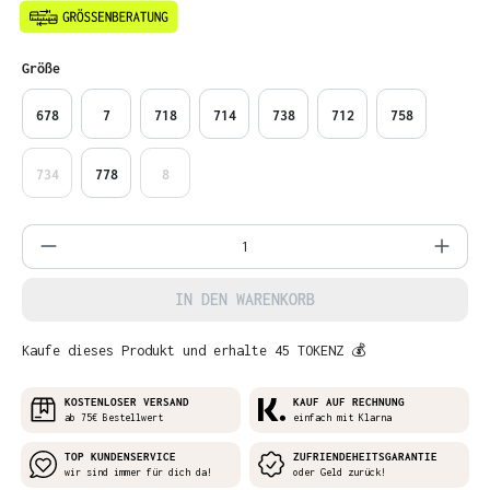
auswählen
Größe
678
7
718
714
738
712
758
734
778
8
Produkt Anzahl: Gib den gewünschten Wer
IN DEN WARENKORB
Kaufe dieses Produkt und erhalte 45 TOKENZ 💰
KOSTENLOSER VERSAND
KAUF AUF RECHNUNG
ab 75€ Bestellwert
einfach mit Klarna
TOP KUNDENSERVICE
ZUFRIENDEHEITSGARANTIE
wir sind immer für dich da!
oder Geld zurück!