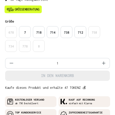
auswählen
Größe
678
7
718
714
738
712
758
734
778
8
Produkt Anzahl: Gib den gewünschten Wer
IN DEN WARENKORB
Kaufe dieses Produkt und erhalte 47 TOKENZ 💰
KOSTENLOSER VERSAND
KAUF AUF RECHNUNG
ab 75€ Bestellwert
einfach mit Klarna
TOP KUNDENSERVICE
ZUFRIENDEHEITSGARANTIE