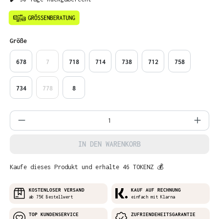
auswählen
Größe
678
7
718
714
738
712
758
734
778
8
Produkt Anzahl: Gib den gewünschten Wer
IN DEN WARENKORB
Kaufe dieses Produkt und erhalte 46 TOKENZ 💰
KOSTENLOSER VERSAND
KAUF AUF RECHNUNG
ab 75€ Bestellwert
einfach mit Klarna
TOP KUNDENSERVICE
ZUFRIENDEHEITSGARANTIE