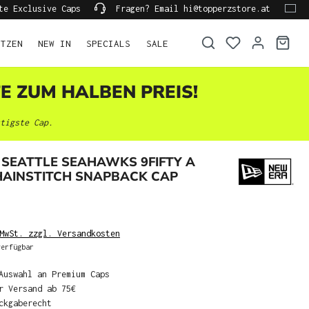
te Exclusive Caps
Fragen? Email hi@topperzstore.at
ÜTZEN
NEW IN
SPECIALS
SALE
TE ZUM HALBEN PREIS!
tigste Cap.
SEATTLE SEAHAWKS 9FIFTY A
HAINSTITCH SNAPBACK CAP
MwSt. zzgl. Versandkosten
erfügbar
Auswahl an Premium Caps
r Versand ab 75€
ckgaberecht