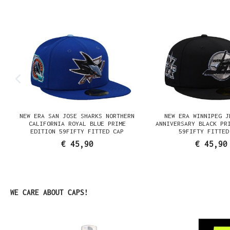
NEW ERA SAN JOSE SHARKS NORTHERN
NEW ERA WINNIPEG J
N
CALIFORNIA ROYAL BLUE PRIME
ANNIVERSARY BLACK PR
EDITION 59FIFTY FITTED CAP
59FIFTY FITTED
€ 45,90
€ 45,90
Produktgalerie überspringen
WE CARE ABOUT CAPS!