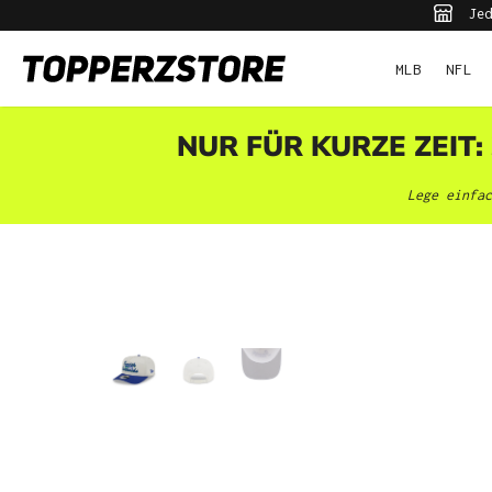
Jed
pringen
Zur Hauptnavigation springen
MLB
NFL
NUR FÜR KURZE ZEIT:
Lege einfac
Bildergalerie überspringen