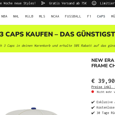
e Woche neue Styles!
Gratis Versand ab 75€
Limitier
NBA
NHL
MiLB
MLS
NCAA
FUSSBALL
F1
CAPS
M
 3 CAPS KAUFEN – DAS GÜNSTIGS
h 3 Caps in deinen Warenkorb und erhalte 50% Rabatt auf das güns
NEW ERA 
FRAME C
€ 39,90
Preise inkl. 
Nicht mehr v
✔️ Exklusive 
✔️ Kostenlose
✔️ 30 Tage Rü