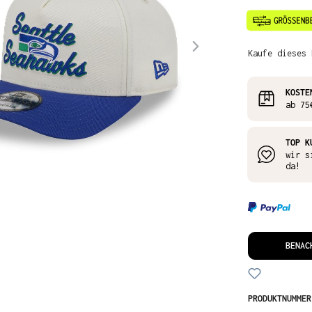
Kaufe dieses 
KOSTE
ab 75
TOP K
wir s
da!
BENAC
PRODUKTNUMME