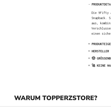
-
PRODUKTDETA
Die 9Fifty 
Snapback. S
aus, kombin
Verschlusse
einen siche
+
PRODUKTEIGE
+
HERSTELLER
+
🤠 GRÖSSENB
+
🚀 KEINE WA
WARUM TOPPERZSTORE?