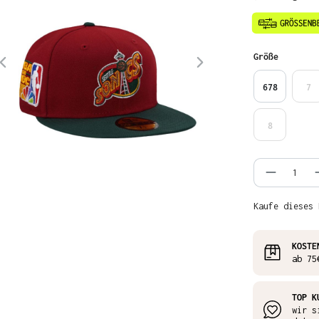
auswähl
Größe
678
7
8
Produkt
Kaufe dieses 
KOSTE
ab 75
TOP K
wir s