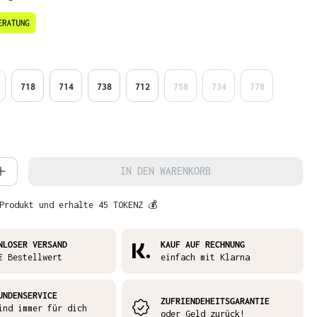
en
718
714
738
712
758
734
778
 Anzahl: Gib den gewünschten Wert ein 
IN DEN WARENKORB
Produkt und erhalte 45 TOKENZ 💰
NLOSER VERSAND
KAUF AUF RECHNUNG
€ Bestellwert
einfach mit Klarna
UNDENSERVICE
ZUFRIENDEHEITSGARANTIE
ind immer für dich
oder Geld zurück!