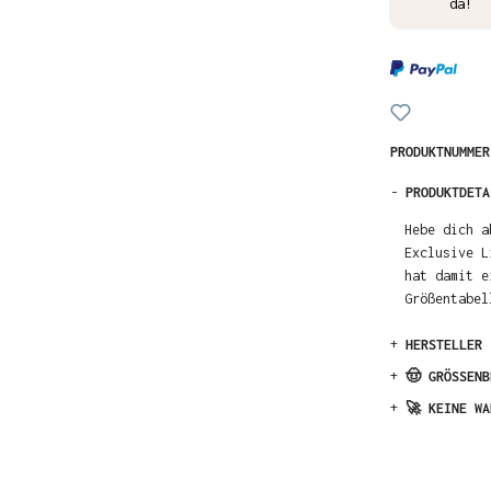
da!
PRODUKTNUMME
-
PRODUKTDETA
Hebe dich a
Exclusive L
hat damit e
Größentabel
+
HERSTELLER
+
🤠 GRÖSSENB
+
🚀 KEINE WA