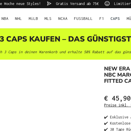
e Woche neue Styles!
Gratis Versand ab 75€
Limitier
NBA
NHL
MiLB
MLS
NCAA
FUSSBALL
F1
CAPS
M
 3 CAPS KAUFEN – DAS GÜNSTIGS
h 3 Caps in deinen Warenkorb und erhalte 50% Rabatt auf das güns
NEW ERA
NBC MARO
FITTED C
€ 45,90
Preise inkl. 
✔️ Exklusive 
✔️ Kostenlose
✔️ 30 Tage Rü