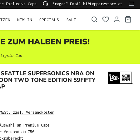
te Exclusive Caps
Fragen? Email hi@topperzstore.at
ÜTZEN
NEW IN
SPECIALS
SALE
TE ZUM HALBEN PREIS!
tigste Cap.
 SEATTLE SUPERSONICS NBA ON
ON TWO TONE EDITION 59FIFTY
AP
MwSt. zzgl. Versandkosten
Auswahl an Premium Caps
r Versand ab 75€
ckgaberecht