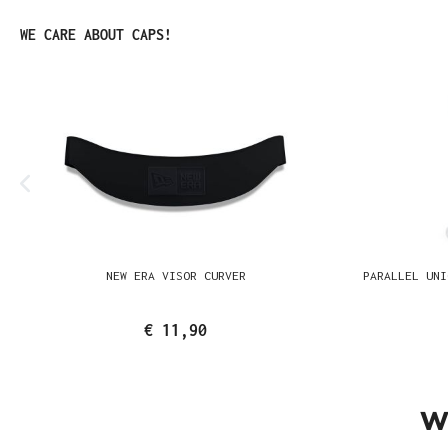
Produktgalerie überspringen
WE CARE ABOUT CAPS!
NEW ERA VISOR CURVER
PARALLEL UNI
€ 11,90
W