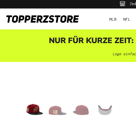
Jed
pringen
Zur Hauptnavigation springen
MLB
NFL
NUR FÜR KURZE ZEIT:
Lege einfac
Bildergalerie überspringen