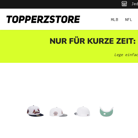
Jed
pringen
Zur Hauptnavigation springen
MLB
NFL
NUR FÜR KURZE ZEIT:
Lege einfac
Bildergalerie überspringen