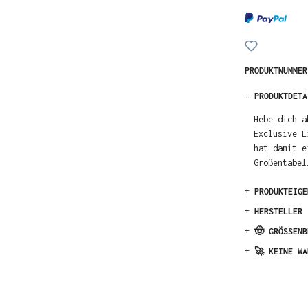
PRODUKTNUMME
-
PRODUKTDETA
Hebe dich a
Exclusive L
hat damit e
Größentabel
+
PRODUKTEIGE
+
HERSTELLER
+
🤠 GRÖSSENB
+
🚀 KEINE WA