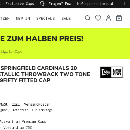
te Exclusive Caps
Fragen? Email hi@topperzstore.at
ÜTZEN
NEW IN
SPECIALS
SALE
TE ZUM HALBEN PREIS!
tigste Cap.
SPRINGFIELD CARDINALS 20
ETALLIC THROWBACK TWO TONE
9FIFTY FITTED CAP
MwSt. zzgl. Versandkosten
gbar, Lieferzeit: 1-2 Werktage
Auswahl an Premium Caps
r Versand ab 75€