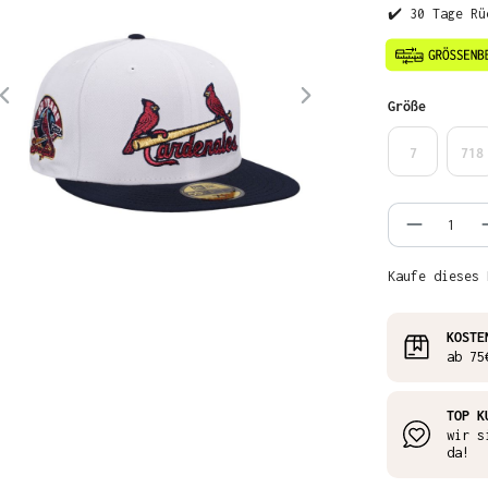
✔️ 30 Tage Rü
auswähl
Größe
7
718
Produkt
Kaufe dieses 
KOSTE
ab 75
TOP K
wir s
da!