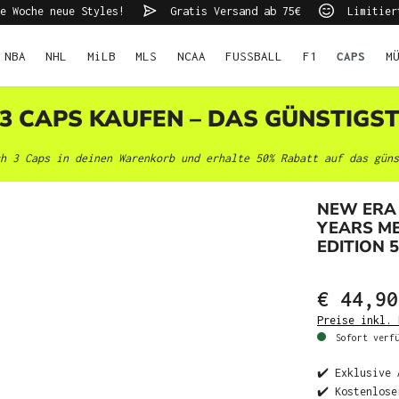
e Woche neue Styles!
Gratis Versand ab 75€
Limitier
NBA
NHL
MiLB
MLS
NCAA
FUSSBALL
F1
CAPS
M
 3 CAPS KAUFEN – DAS GÜNSTIGS
h 3 Caps in deinen Warenkorb und erhalte 50% Rabatt auf das güns
NEW ERA 
YEARS M
EDITION 5
€ 44,90
Preise inkl. 
Sofort verfü
✔️ Exklusive 
✔️ Kostenlose