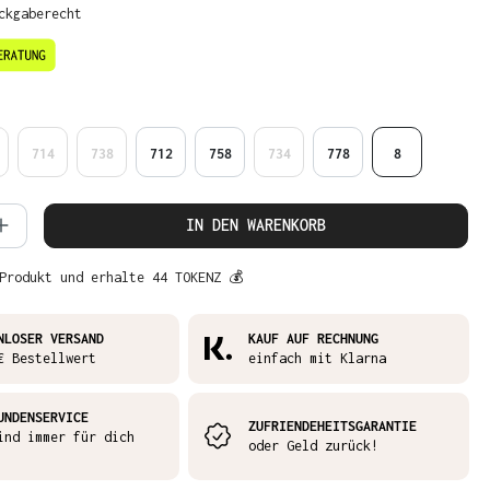
ckgaberecht
en
714
738
712
758
734
778
8
 Anzahl: Gib den gewünschten Wert ein 
IN DEN WARENKORB
Produkt und erhalte 44 TOKENZ 💰
NLOSER VERSAND
KAUF AUF RECHNUNG
€ Bestellwert
einfach mit Klarna
UNDENSERVICE
ZUFRIENDEHEITSGARANTIE
ind immer für dich
oder Geld zurück!