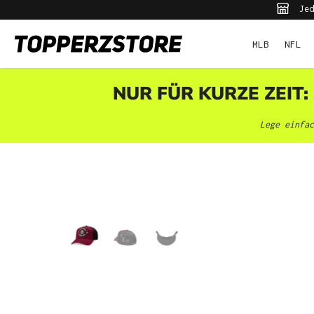
Jed
pringen
Zur Hauptnavigation springen
MLB
NFL
NUR FÜR KURZE ZEIT:
Lege einfac
Bildergalerie überspringen