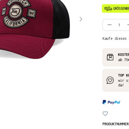
Produkt
Kaufe dieses 
KOSTE
ab 75
TOP K
wir s
da!
PRODUKTNUMME