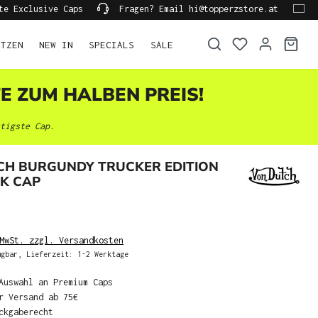
te Exclusive Caps
Fragen? Email hi@topperzstore.at
ÜTZEN
NEW IN
SPECIALS
SALE
TE ZUM HALBEN PREIS!
tigste Cap.
CH BURGUNDY TRUCKER EDITION
K CAP
MwSt. zzgl. Versandkosten
gbar, Lieferzeit: 1-2 Werktage
Auswahl an Premium Caps
r Versand ab 75€
ckgaberecht