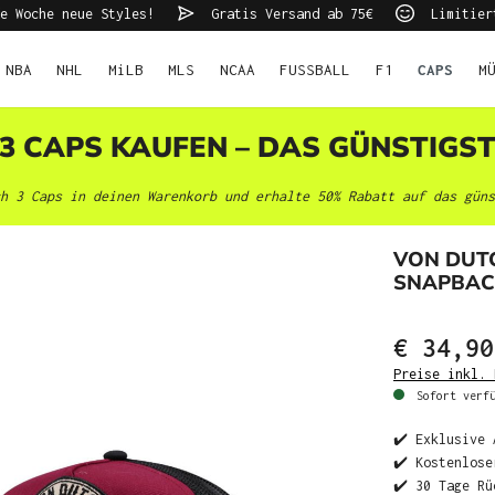
e Woche neue Styles!
Gratis Versand ab 75€
Limitier
NBA
NHL
MiLB
MLS
NCAA
FUSSBALL
F1
CAPS
M
 3 CAPS KAUFEN – DAS GÜNSTIGS
h 3 Caps in deinen Warenkorb und erhalte 50% Rabatt auf das güns
VON DUT
SNAPBAC
€ 34,90
Preise inkl. 
Sofort verfü
✔️ Exklusive 
✔️ Kostenlose
✔️ 30 Tage Rü