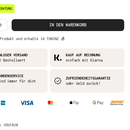
 Anzahl: Gib den gewünschten Wert ein 
IN DEN WARENKORB
Produkt und erhalte 34 TOKENZ 💰
NLOSER VERSAND
KAUF AUF RECHNUNG
€ Bestellwert
einfach mit Klarna
UNDENSERVICE
ZUFRIENDEHEITSGARANTIE
ind immer für dich
oder Geld zurück!
R:
VDU1020